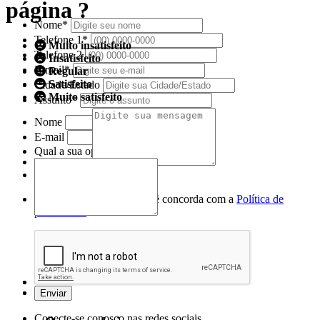
página ?
Nome*
Telefone 1*
Muito insatisfeito
Telefone 2
Insatisfeito
E-mail*
Regular
Satisfeito
Cidade/Estado
Muito satisfeito
Assunto*
Nome
E-mail
Qual a sua opinião sobre nossa página?
Mensagem*
*Campos obrigatórios
Ao iniciar um contato, você concorda com a
Política de
privacidade
Conecte-se conosco nas redes sociais