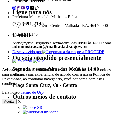
...Ou se preferir
Ligue para nós
Prefeitura Municipal de Malhada- Bahia
(77) 3691-2145
Praça Santa Cruz, s/n - Centro - Malhada - BA, 46440-000
E-mail
(77) 3691-2145
Atendimento: segunda a sexta-feira, das 08:00 às 14:00 horas.
administracao@malhada.ba.gov.br
Desenvolvido por
Ou seja atendido presencialmente
Segunda a sexta-feira, das 08:00 às 14:00
Aviso:
O Portal da Prefeitura Municipal de Malhada utiliza cookies
horas.
para melhorar a sua experiência, de acordo com a nossa Política de
Privacidade, ao continuar navegando, você concorda com estas
condições
Praça Santa Cruz, s/n - Centro
Leia nosso
Termo de Uso
.
Outros meios de contato
X
Aceitar
e-SIC
Ouvidoria