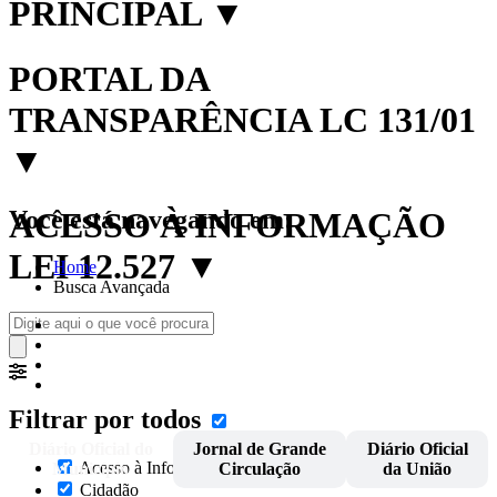
PRINCIPAL
▼
PORTAL DA
TRANSPARÊNCIA LC 131/01
▼
Você está navegando em:
ACESSO À INFORMAÇÃO
LEI 12.527
▼
Home
Busca Avançada
Filtrar por todos
Diário Oficial do
Jornal de Grande
Diário Oficial
Acesso à Informação
Município
Circulação
da União
Cidadão