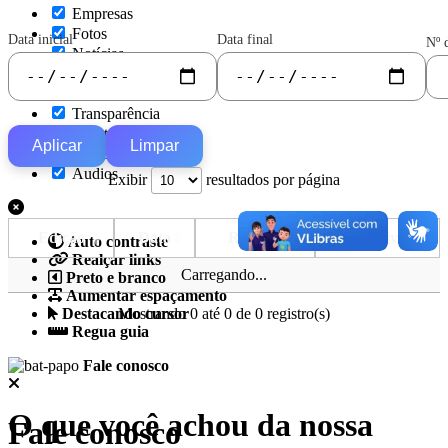
Empresas
Fotos
Data inicial
Data final
Nº 
Notícias
Secretarias
Servidor
Transparência
Turistas
Aplicar
Limpar
Videos
Áudios
Exibir
resultados por página
Edição
Data
Resumo
Arquivo
Auto contraste
Realçar links
Carregando...
Preto e branco
Aumentar espaçamento
Mostrando 0 até 0 de 0 registro(s)
Destacando cursor
Regua guia
Fale conosco
O que você achou da nossa
Fale conosco