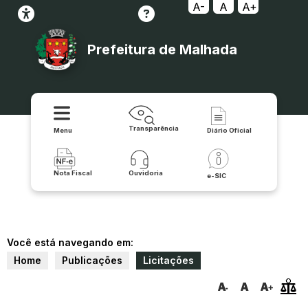
A-
A
A+
Prefeitura de Malhada
Transparência
Menu
Diário Oficial
Nota Fiscal
Ouvidoria
e-SIC
Você está navegando em:
Home
Publicações
Licitações