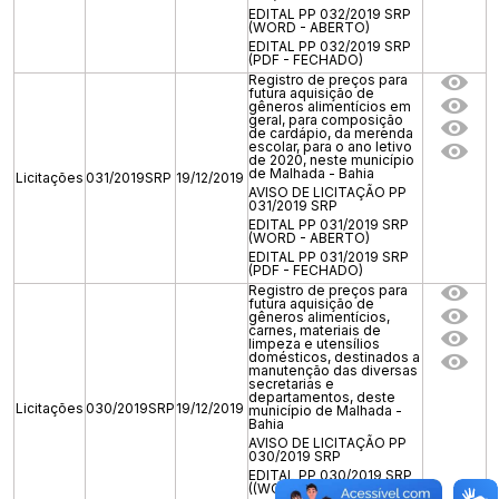
EDITAL PP 032/2019 SRP
(WORD - ABERTO)
EDITAL PP 032/2019 SRP
(PDF - FECHADO)
Registro de preços para
futura aquisição de
gêneros alimentícios em
geral, para composição
de cardápio, da merenda
escolar, para o ano letivo
de 2020, neste município
de Malhada - Bahia
Licitações
031/2019SRP
19/12/2019
AVISO DE LICITAÇÃO PP
031/2019 SRP
EDITAL PP 031/2019 SRP
(WORD - ABERTO)
EDITAL PP 031/2019 SRP
(PDF - FECHADO)
Registro de preços para
futura aquisição de
gêneros alimentícios,
carnes, materiais de
limpeza e utensílios
domésticos, destinados a
manutenção das diversas
secretarias e
departamentos, deste
Licitações
030/2019SRP
19/12/2019
município de Malhada -
Bahia
AVISO DE LICITAÇÃO PP
030/2019 SRP
EDITAL PP 030/2019 SRP
((WORD - ABERTO)