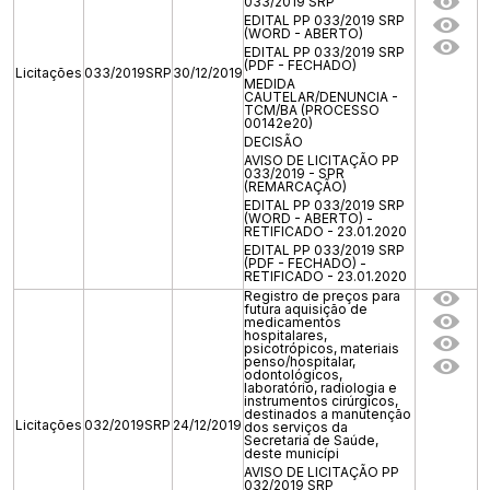
033/2019 SRP
EDITAL PP 033/2019 SRP
(WORD - ABERTO)
EDITAL PP 033/2019 SRP
(PDF - FECHADO)
Licitações
033/2019SRP
30/12/2019
MEDIDA
CAUTELAR/DENUNCIA -
TCM/BA (PROCESSO
00142e20)
DECISÃO
AVISO DE LICITAÇÃO PP
033/2019 - SPR
(REMARCAÇÃO)
EDITAL PP 033/2019 SRP
(WORD - ABERTO) -
RETIFICADO - 23.01.2020
EDITAL PP 033/2019 SRP
(PDF - FECHADO) -
RETIFICADO - 23.01.2020
Registro de preços para
futura aquisição de
medicamentos
hospitalares,
psicotrópicos, materiais
penso/hospitalar,
odontológicos,
laboratório, radiologia e
instrumentos cirúrgicos,
destinados a manutenção
Licitações
032/2019SRP
24/12/2019
dos serviços da
Secretaria de Saúde,
deste municípi
AVISO DE LICITAÇÃO PP
032/2019 SRP