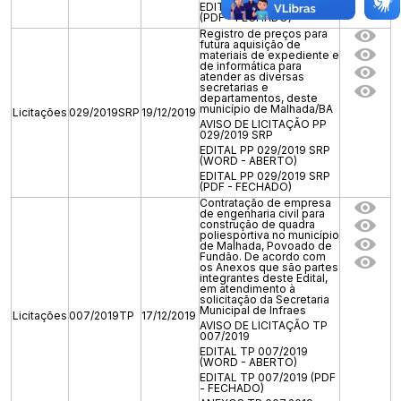
EDITAL PP 030/2019 SRP
(PDF - FECHADO)
Registro de preços para
futura aquisição de
materiais de expediente e
de informática para
atender as diversas
secretarias e
departamentos, deste
município de Malhada/BA
Licitações
029/2019SRP
19/12/2019
AVISO DE LICITAÇÃO PP
029/2019 SRP
EDITAL PP 029/2019 SRP
(WORD - ABERTO)
EDITAL PP 029/2019 SRP
(PDF - FECHADO)
Contratação de empresa
de engenharia civil para
construção de quadra
poliesportiva no município
de Malhada, Povoado de
Fundão. De acordo com
os Anexos que são partes
integrantes deste Edital,
em atendimento à
solicitação da Secretaria
Municipal de Infraes
Licitações
007/2019TP
17/12/2019
AVISO DE LICITAÇÃO TP
007/2019
EDITAL TP 007/2019
(WORD - ABERTO)
EDITAL TP 007/2019 (PDF
- FECHADO)