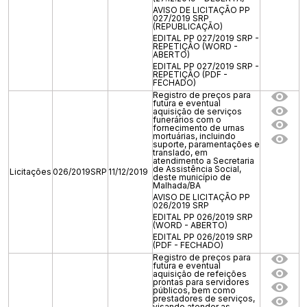
AVISO DE LICITAÇÃO PP
027/2019 SRP
(REPUBLICAÇÃO)
EDITAL PP 027/2019 SRP -
REPETIÇÃO (WORD -
ABERTO)
EDITAL PP 027/2019 SRP -
REPETIÇÃO (PDF -
FECHADO)
Registro de preços para
futura e eventual
aquisição de serviços
funerários com o
fornecimento de urnas
mortuárias, incluindo
suporte, paramentações e
translado, em
atendimento a Secretaria
de Assistência Social,
Licitações
026/2019SRP
11/12/2019
deste município de
Malhada/BA
AVISO DE LICITAÇÃO PP
026/2019 SRP
EDITAL PP 026/2019 SRP
(WORD - ABERTO)
EDITAL PP 026/2019 SRP
(PDF - FECHADO)
Registro de preços para
futura e eventual
aquisição de refeições
prontas para servidores
públicos, bem como
prestadores de serviços,
visando atender as