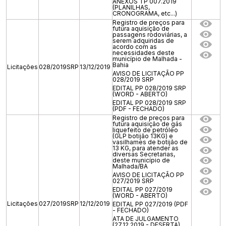
ANEXOS TP 007.2019
(PLANILHAS,
CRONOGRAMA, etc...)
Registro de preços para
futura aquisição de
passagens rodoviárias, a
serem adquiridas de
acordo com as
necessidades deste
município de Malhada -
Bahia
Licitações
028/2019SRP
13/12/2019
AVISO DE LICITAÇÃO PP
028/2019 SRP
EDITAL PP 028/2019 SRP
(WORD - ABERTO)
EDITAL PP 028/2019 SRP
(PDF - FECHADO)
Registro de preços para
futura aquisição de gás
liquefeito de petróleo
(GLP botijão 13KG) e
vasilhames de botijão de
13 KG, para atender as
diversas Secretarias,
deste município de
Malhada/BA
AVISO DE LICITAÇÃO PP
027/2019 SRP
EDITAL PP 027/2019
(WORD - ABERTO)
Licitações
027/2019SRP
12/12/2019
EDITAL PP 027/2019 (PDF
- FECHADO)
ATA DE JULGAMENTO
(27.12.2019 - DESERTA)