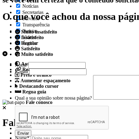
Notícias
Secretarias
O que você achou da nossa pági
Servidor
Transparência
Turistas
Muito insatisfeito
Videos
Insatisfeito
Regular
Áudios
Satisfeito
Muito satisfeito
Auto contraste
Nome
Realçar links
E-mail
Preto e branco
Aumentar espaçamento
Destacando cursor
Regua guia
Qual a sua opinião sobre nossa página?
Fale conosco
Fale conosco
Nome*