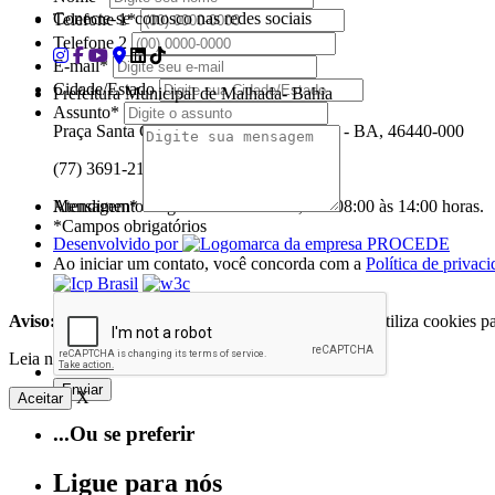
Conecte-se conosco nas redes sociais
Telefone 1*
Telefone 2
E-mail*
Cidade/Estado
Prefeitura Municipal de Malhada- Bahia
Assunto*
Praça Santa Cruz, s/n - Centro - Malhada - BA, 46440-000
(77) 3691-2145
Atendimento: segunda a sexta-feira, das 08:00 às 14:00 horas.
Mensagem*
*Campos obrigatórios
Desenvolvido por
Ao iniciar um contato, você concorda com a
Política de privac
Aviso:
O Portal da Prefeitura Municipal de Malhada utiliza cookies p
Leia nosso
Termo de Uso
.
X
Aceitar
...Ou se preferir
Ligue para nós