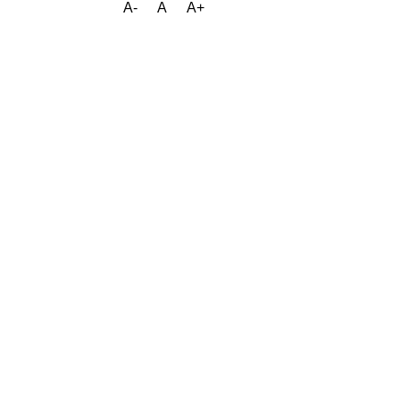
A-
A
A+