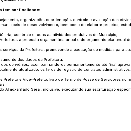
o tem por finalidade:
nejamento, organização, coordenação, controle e avaliação das ativida
os municipais de desenvolvimento, bem como de elaborar projetos, est
ústria, comércio e todas as atividades produtivas do Município;
refeitura, a proposta orçamentária anual e de orçamento plurianual de
os serviços da Prefeitura, promovendo a execução de medidas para sua
essamento dos dados da Prefeitura;
as dos convênios, acompanhando-os permanentemente até final aprovaçã
almente atualizado, os livros de registro de contratos administrativos; 
;
de Prefeito e Vice-Prefeito, livro de Termo de Posse de Servidores no
is;
 do Almoxarifado Geral, inclusive, executando sua escrituração especí