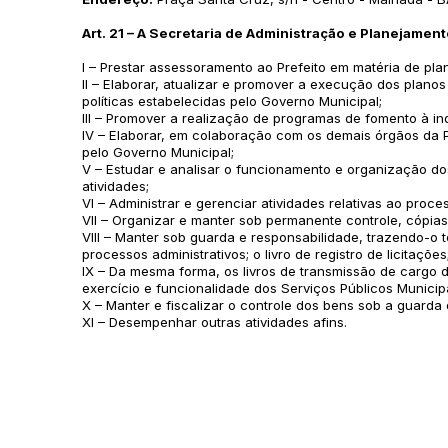
Art. 21 – A Secretaria de Administração e Planejament
I – Prestar assessoramento ao Prefeito em matéria de pla
II – Elaborar, atualizar e promover a execução dos plan
políticas estabelecidas pelo Governo Municipal;
III – Promover a realização de programas de fomento à ind
IV – Elaborar, em colaboração com os demais órgãos da P
pelo Governo Municipal;
V – Estudar e analisar o funcionamento e organização d
atividades;
VI – Administrar e gerenciar atividades relativas ao proc
VII – Organizar e manter sob permanente controle, cópi
VIII – Manter sob guarda e responsabilidade, trazendo-o tot
processos administrativos; o livro de registro de licitações
IX – Da mesma forma, os livros de transmissão de cargo 
exercício e funcionalidade dos Serviços Públicos Municipa
X – Manter e fiscalizar o controle dos bens sob a guarda
XI – Desempenhar outras atividades afins.