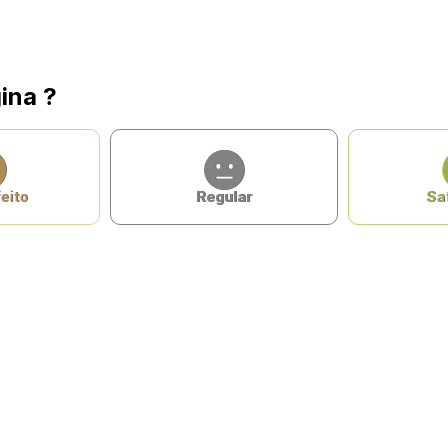
ina ?
eito
Regular
Sat