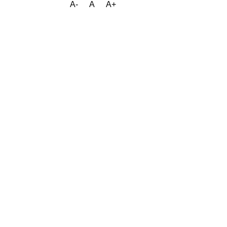
A-
A
A+