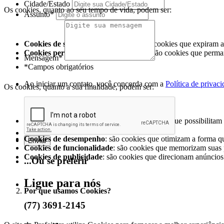
Cidade/Estado
Os cookies, quanto ao seu tempo de vida, podem ser:
Assunto*
Cookies de sessão ou temporários
: são cookies que expiram 
Cookies persistentes ou permanentes
: são cookies que perma
Mensagem*
*Campos obrigatórios
Ao iniciar um contato, você concorda com a
Política de privac
Os cookies, quanto a sua finalidade, podem ser:
Cookies necessários
: são cookies essenciais que possibilit
funcionar;
Cookies de desempenho
: são cookies que otimizam a forma q
Cookies de funcionalidade
: são cookies que memorizam suas 
Cookies de publicidade
: são cookies que direcionam anúncios
...Ou se preferir
Ligue para nós
Por que usamos Cookies?
(77) 3691-2145