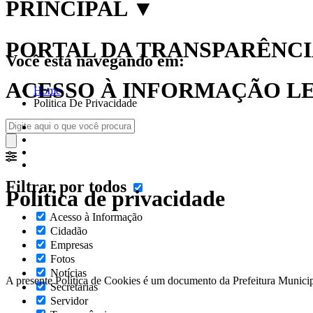
PRINCIPAL
▼
PORTAL DA TRANSPARÊNCIA
Você está navegando em:
ACESSO À INFORMAÇÃO LEI
Home
Politica De Privacidade
Filtrar por todos
Politica de privacidade
Acesso à Informação
Cidadão
Empresas
Fotos
Notícias
A presente Política de Cookies é um documento da Prefeitura Municip
Secretarias
Servidor