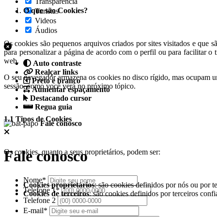
Transparência
O que são Cookies?
Turistas
Videos
Áudios
Os cookies são pequenos arquivos criados por sites visitados e que s
para personalizar a página de acordo com o perfil ou para facilitar
web.
Auto contraste
Realçar links
O seu navegador armazena os cookies no disco rígido, mas ocupam u
Preto e branco
sessão, como você verá no próximo tópico.
Aumentar espaçamento
Destacando cursor
Regua guia
1.1 Tipos de Cookies
Fale conosco
Fale conosco
Os cookies, quanto a seus proprietários, podem ser:
Nome*
Cookies proprietários
: são cookies definidos por nós ou por 
Telefone 1*
Cookies de terceiros
: são cookies definidos por terceiros conf
Telefone 2
E-mail*