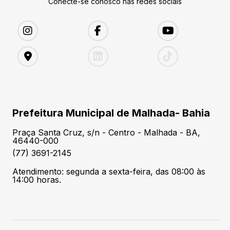
Conecte-se conosco nas redes sociais
Prefeitura Municipal de Malhada- Bahia
Praça Santa Cruz, s/n - Centro - Malhada - BA,
46440-000
(77) 3691-2145
Atendimento: segunda a sexta-feira, das 08:00 às
14:00 horas.