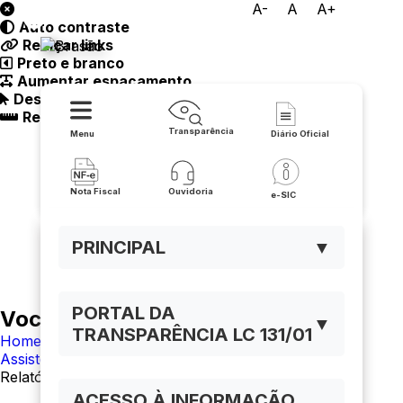
A-
A
A+
Auto contraste
Prefeitura de Malhada
Realçar links
Preto e branco
Aumentar espaçamento
Destacando cursor
Regua guia
Transparência
Menu
Diário Oficial
Nota Fiscal
Ouvidoria
e-SIC
PRINCIPAL
▼
PORTAL DA
Você está navegando em:
▼
TRANSPARÊNCIA LC 131/01
Home
Assistência social
Relatórios Anuais da Assistência Social
ACESSO À INFORMAÇÃO