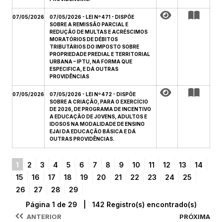
07/05/2026
07/05/2026 - LEI Nº 471 - DISPÕE
SOBRE A REMISSÃO PARCIAL E
REDUÇÃO DE MULTAS E ACRÉSCIMOS
MORATÓRIOS DE DÉBITOS
TRIBUTÁRIOS DO IMPOSTO SOBRE
PROPRIEDADE PREDIAL E TERRITORIAL
URBANA – IPTU, NA FORMA QUE
ESPECIFICA, E DÁ OUTRAS
PROVIDÊNCIAS
07/05/2026
07/05/2026 - LEI Nº 472 - DISPÕE
SOBRE A CRIAÇÃO, PARA O EXERCÍCIO
DE 2026, DE PROGRAMA DE INCENTIVO
A EDUCAÇÃO DE JOVENS, ADULTOS E
IDOSOS NA MODALIDADE DE ENSINO
EJAI DA EDUCAÇÃO BÁSICA E DÁ
OUTRAS PROVIDÊNCIAS.
1
2
3
4
5
6
7
8
9
10
11
12
13
14
15
16
17
18
19
20
21
22
23
24
25
26
27
28
29
Página 1 de 29 | 142 Registro(s) encontrado(s)
ANTERIOR
PRÓXIMA