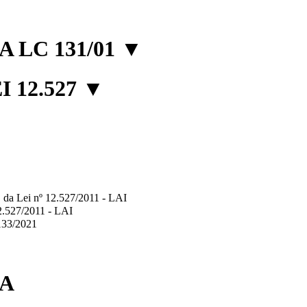
 LC 131/01
▼
 12.527
▼
2º, da Lei nº 12.527/2011 - LAI
12.527/2011 - LAI
.133/2021
IA