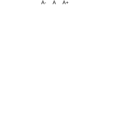
A-
A
A+