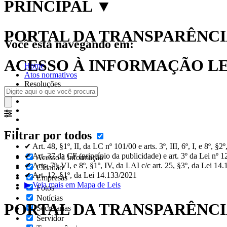
PRINCIPAL
▼
PORTAL DA TRANSPARÊNCIA
Você está navegando em:
ACESSO À INFORMAÇÃO LEI
Home
Atos normativos
Resoluções
Filtrar por todos
✔ Art. 48, §1º, II, da LC nº 101/00 e arts. 3º, III, 6º, I, e 8º, §
✔ Art. 37 da CF (princípio da publicidade) e art. 3º da Lei nº 
Acesso à Informação
✔ Arts. 7º, VI, e 8º, §1º, IV, da LAI c/c art. 25, §3º, da Lei 14
Cidadão
✔ Art. 12, §1º, da Lei 14.133/2021
Empresas
▶ Veja mais em Mapa de Leis
Fotos
Notícias
PORTAL DA TRANSPARÊNC
Secretarias
Servidor