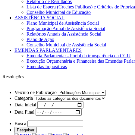
Relatório de Resultados
Lista de Espera (Creches Públicas) e Critérios de Priori
Conselho Municipal de Educação
ASSISTÊNCIA SOCIAL
Plano Municipal de Assistência Social
Programação Anual de Assistência Social
Relatórios Anuais da Assistência Social
Plano de Ação
Conselho Municipal de Assistência Social
EMENDAS PARLAMENTARES
Emenda Parlamentar - Portal da transparência da CGU
Execução Orçamentária e Financeira das Emendas Parla
Emendas Impositivas
Resoluções
Veiculo de Publicação
Categoria
Data inícial
Data Final
Busca
Pesquisar