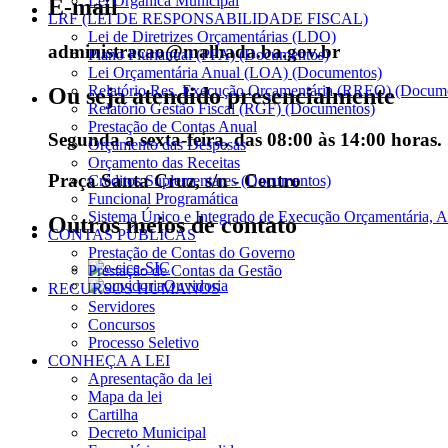
Lei Orgânica Municipal
E-mail
LRF (LEI DE RESPONSABILIDADE FISCAL)
Lei de Diretrizes Orçamentárias (LDO)
administracao@malhada.ba.gov.br
Plano Plurianual (PPA) (Documentos)
Lei Orçamentária Anual (LOA) (Documentos)
Relatório Res. Execução Orçamentária (RREO) (Docum
Ou seja atendido presencialmente
Relatório Gestão Fiscal (RGF) (Documentos)
Prestação de Contas Anual
Segunda a sexta-feira, das 08:00 às 14:00 horas.
Orçamento das Despesas
Orçamento das Receitas
Praça Santa Cruz, s/n - Centro
Créditos Suplementares (Documentos)
Funcional Programática
Sistema Único e Integrado de Execução Orçamentária, A
Outros meios de contato
CONTAS PÚBLICAS
Prestação de Contas do Governo
e-SIC
Prestação de Contas da Gestão
Ouvidoria
RECURSOS HUMANOS
Servidores
Concursos
Processo Seletivo
CONHEÇA A LEI
Apresentação da lei
Mapa da lei
Cartilha
Decreto Municipal