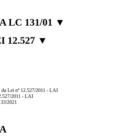
 LC 131/01
▼
 12.527
▼
2º, da Lei nº 12.527/2011 - LAI
12.527/2011 - LAI
.133/2021
IA