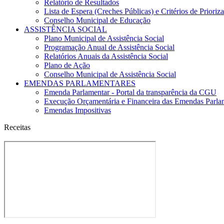
Relatório de Resultados
Lista de Espera (Creches Públicas) e Critérios de Priori
Conselho Municipal de Educação
ASSISTÊNCIA SOCIAL
Plano Municipal de Assistência Social
Programação Anual de Assistência Social
Relatórios Anuais da Assistência Social
Plano de Ação
Conselho Municipal de Assistência Social
EMENDAS PARLAMENTARES
Emenda Parlamentar - Portal da transparência da CGU
Execução Orçamentária e Financeira das Emendas Parla
Emendas Impositivas
Receitas