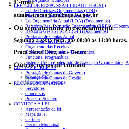
Lei Orgânica Municipal
E-mail
LRF (LEI DE RESPONSABILIDADE FISCAL)
Lei de Diretrizes Orçamentárias (LDO)
administracao@malhada.ba.gov.br
Plano Plurianual (PPA) (Documentos)
Lei Orçamentária Anual (LOA) (Documentos)
Relatório Res. Execução Orçamentária (RREO) (Docum
Ou seja atendido presencialmente
Relatório Gestão Fiscal (RGF) (Documentos)
Prestação de Contas Anual
Segunda a sexta-feira, das 08:00 às 14:00 horas.
Orçamento das Despesas
Orçamento das Receitas
Praça Santa Cruz, s/n - Centro
Créditos Suplementares (Documentos)
Funcional Programática
Sistema Único e Integrado de Execução Orçamentária, A
Outros meios de contato
CONTAS PÚBLICAS
Prestação de Contas do Governo
e-SIC
Prestação de Contas da Gestão
Ouvidoria
RECURSOS HUMANOS
Servidores
Concursos
Processo Seletivo
CONHEÇA A LEI
Apresentação da lei
Mapa da lei
Cartilha
Decreto Municipal