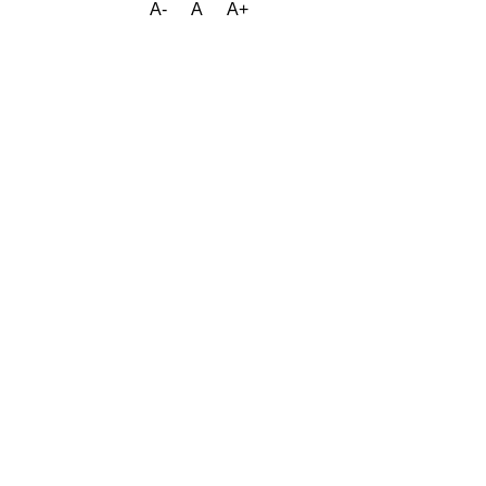
A-
A
A+