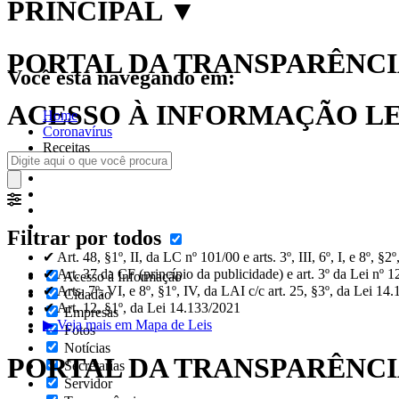
PRINCIPAL
▼
PORTAL DA TRANSPARÊNCIA
Você está navegando em:
ACESSO À INFORMAÇÃO LEI
Home
Coronavírus
Receitas
Filtrar por todos
✔ Art. 48, §1º, II, da LC nº 101/00 e arts. 3º, III, 6º, I, e 8º, §
✔ Art. 37 da CF (princípio da publicidade) e art. 3º da Lei nº 
Acesso à Informação
✔ Arts. 7º, VI, e 8º, §1º, IV, da LAI c/c art. 25, §3º, da Lei 14
Cidadão
✔ Art. 12, §1º, da Lei 14.133/2021
Empresas
▶ Veja mais em Mapa de Leis
Fotos
Notícias
PORTAL DA TRANSPARÊNC
Secretarias
Servidor