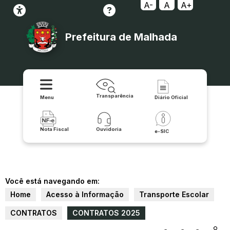
A-
A
A+
Prefeitura de Malhada
Transparência
Menu
Diário Oficial
Nota Fiscal
Ouvidoria
e-SIC
Você está navegando em:
Home
Acesso à Informação
Transporte Escolar
CONTRATOS
CONTRATOS 2025