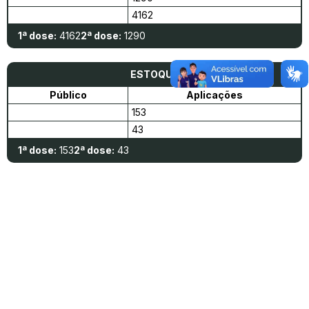
4162
1ª dose:
4162
2ª dose:
1290
ESTOQUE
Público
Aplicações
153
43
1ª dose:
153
2ª dose:
43