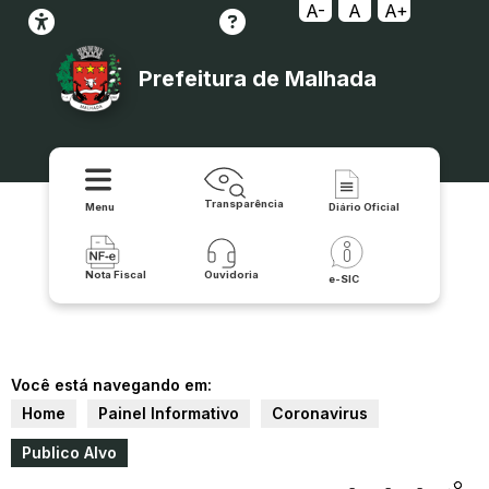
A-
A
A+
Prefeitura de Malhada
Transparência
Menu
Diário Oficial
Nota Fiscal
Ouvidoria
e-SIC
Você está navegando em:
Home
Painel Informativo
Coronavirus
Publico Alvo