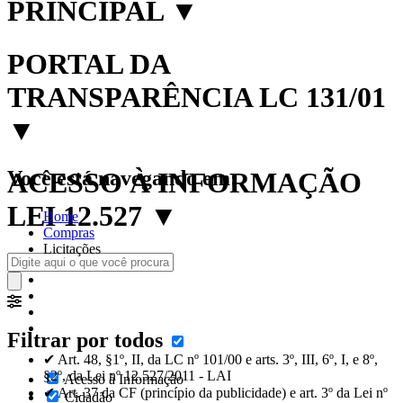
PRINCIPAL
▼
PORTAL DA
TRANSPARÊNCIA LC 131/01
▼
Você está navegando em:
ACESSO À INFORMAÇÃO
LEI 12.527
▼
Home
Compras
Licitações
Filtrar por todos
✔ Art. 48, §1º, II, da LC nº 101/00 e arts. 3º, III, 6º, I, e 8º,
§2º, da Lei nº 12.527/2011 - LAI
Acesso à Informação
✔ Art. 37 da CF (princípio da publicidade) e art. 3º da Lei nº
Cidadão