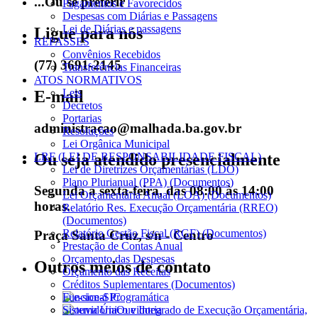
...Ou se preferir
Pagamentos e Favorecidos
Despesas com Diárias e Passagens
Lei de Diárias e passagens
Ligue para nós
REPASSES
Convênios Recebidos
(77) 3691-2145
Transferências Financeiras
ATOS NORMATIVOS
Leis
E-mail
Decretos
Portarias
administracao@malhada.ba.gov.br
Resoluções
Lei Orgânica Municipal
Ou seja atendido presencialmente
LRF (LEI DE RESPONSABILIDADE FISCAL)
Lei de Diretrizes Orçamentárias (LDO)
Plano Plurianual (PPA) (Documentos)
Segunda a sexta-feira, das 08:00 às 14:00
Lei Orçamentária Anual (LOA) (Documentos)
horas.
Relatório Res. Execução Orçamentária (RREO)
(Documentos)
Relatório Gestão Fiscal (RGF) (Documentos)
Praça Santa Cruz, s/n - Centro
Prestação de Contas Anual
Orçamento das Despesas
Outros meios de contato
Orçamento das Receitas
Créditos Suplementares (Documentos)
Funcional Programática
e-SIC
Sistema Único e Integrado de Execução Orçamentária,
Ouvidoria