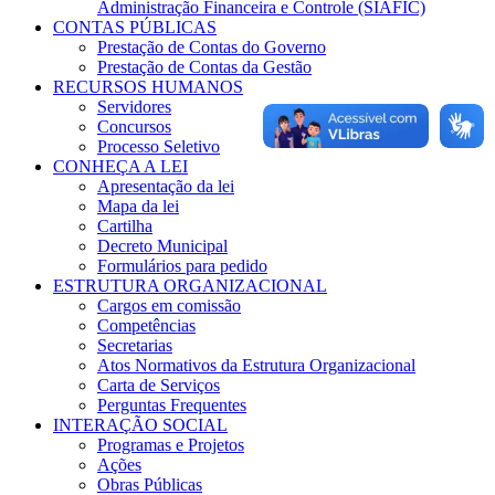
Administração Financeira e Controle (SIAFIC)
CONTAS PÚBLICAS
Prestação de Contas do Governo
Prestação de Contas da Gestão
RECURSOS HUMANOS
Servidores
Concursos
Processo Seletivo
CONHEÇA A LEI
Apresentação da lei
Mapa da lei
Cartilha
Decreto Municipal
Formulários para pedido
ESTRUTURA ORGANIZACIONAL
Cargos em comissão
Competências
Secretarias
Atos Normativos da Estrutura Organizacional
Carta de Serviços
Perguntas Frequentes
INTERAÇÃO SOCIAL
Programas e Projetos
Ações
Obras Públicas