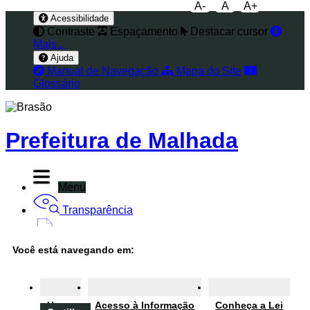
A-
A
A+
Acessibilidade
Contraste
Espaçamento
Destacar cursor
Mais...
Ajuda
Manual de Navegação
Mapa do Site
Glossário
Prefeitura de Malhada
Menu
Transparência
Diário Oficial
Você está navegando em:
Nota Fiscal
Ouvidoria
Home
Acesso à Informação
Conheça a Lei
e-SIC