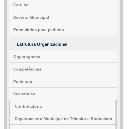
Cartilha
...Ou se preferir
Decreto Municipal
Ligue para nós
Formulários para pedidos
(77) 3691-2145
Estrutura Organizacional
E-mail
Organograma
administracao@malhada.ba.gov.br
Competências
Ou seja atendido presencialmente
Prefeitura
Segunda a sexta-feira, das 08:00 às 14:00
Secretarias
horas.
Praça Santa Cruz, s/n - Centro
Controladoria
Outros meios de contato
Departamento Municipal de Trânsito e Rodoviário