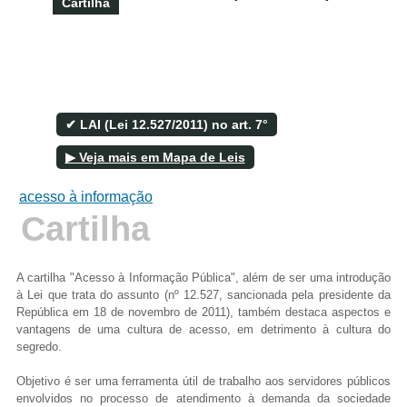
Cartilha
Filtrar por todos
✔ LAI (Lei 12.527/2011) no art. 7°
Acesso à Informação
▶ Veja mais em Mapa de Leis
Cidadão
Empresas
acesso à informação
Fotos
Cartilha
Notícias
Secretarias
Servidor
A cartilha "Acesso à Informação Pública", além de ser uma introdução
Transparência
à Lei que trata do assunto (nº 12.527, sancionada pela presidente da
Turistas
República em 18 de novembro de 2011), também destaca aspectos e
Videos
vantagens de uma cultura de acesso, em detrimento à cultura do
Áudios
segredo.
Fale conosco
Objetivo é ser uma ferramenta útil de trabalho aos servidores públicos
envolvidos no processo de atendimento à demanda da sociedade