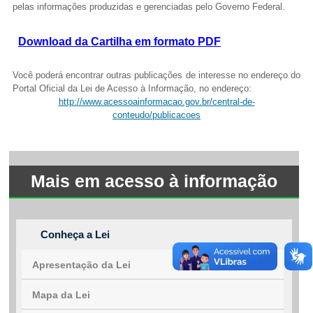
pelas informações produzidas e gerenciadas pelo Governo Federal.
Fale conosco
Download da Cartilha em formato PDF
Nome*
Telefone 1*
Você poderá encontrar outras publicações de interesse no endereço do
Telefone 2
Portal Oficial da Lei de Acesso à Informação, no endereço:
E-mail*
http://www.acessoainformacao.gov.br/central-de-
Cidade/Estado
conteudo/publicacoes
Assunto*
Mais em acesso à informação
Mensagem*
*Campos obrigatórios
Ao iniciar um contato, você concorda com a
Política de
privacidade
Conheça a Lei
Apresentação da Lei
Mapa da Lei