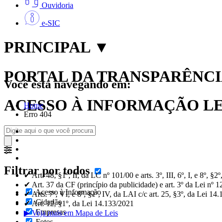
Ouvidoria
e-SIC
PRINCIPAL
▼
PORTAL DA TRANSPARÊNCIA
Você está navegando em:
ACESSO À INFORMAÇÃO LEI
Home
Erro 404
Filtrar por todos
✔ Art. 48, §1º, II, da LC nº 101/00 e arts. 3º, III, 6º, I, e 8º, §
✔ Art. 37 da CF (princípio da publicidade) e art. 3º da Lei nº 
Acesso à Informação
✔ Arts. 7º, VI, e 8º, §1º, IV, da LAI c/c art. 25, §3º, da Lei 14
Cidadão
✔ Art. 12, §1º, da Lei 14.133/2021
Empresas
▶ Veja mais em Mapa de Leis
Fotos