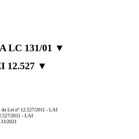
 LC 131/01
▼
 12.527
▼
2º, da Lei nº 12.527/2011 - LAI
12.527/2011 - LAI
.133/2021