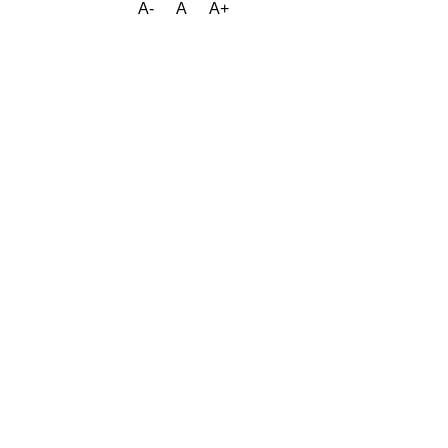
A-
A
A+