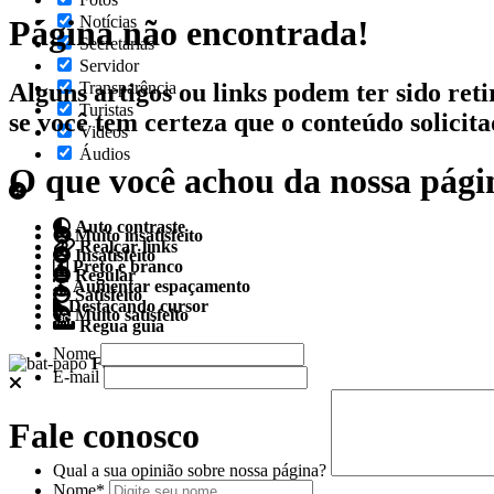
Notícias
Página não encontrada!
Secretarias
Servidor
Alguns artigos ou links podem ter sido reti
Transparência
Turistas
se você tem certeza que o conteúdo solicit
Videos
Áudios
O que você achou da nossa pági
Auto contraste
Muito insatisfeito
Realçar links
Insatisfeito
Preto e branco
Regular
Aumentar espaçamento
Satisfeito
Destacando cursor
Muito satisfeito
Regua guia
Nome
Fale conosco
E-mail
Fale conosco
Qual a sua opinião sobre nossa página?
Nome*