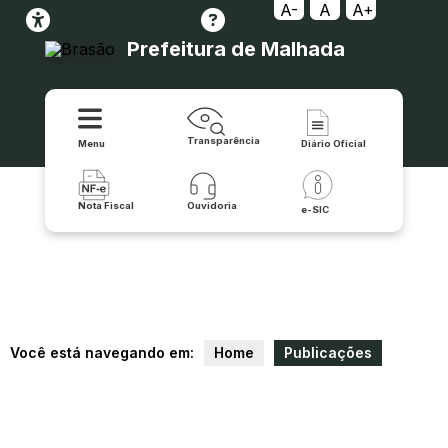
A-
A
A+
Prefeitura de Malhada
Transparência
Menu
Diário Oficial
Nota Fiscal
Ouvidoria
e-SIC
Você está navegando em:
Home
Publicações