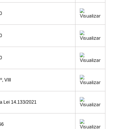
00
00
00
, VIII
, da Lei 14.133/2021
66