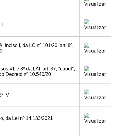
 I
-A, inciso I, da LC nº 101/20; art. 8º,
20
ncisos VI, e 8º da LAI, art. 37, "caput",
" do Decreto nº 10.540/20
2º, V
nico, da Lei nº 14.133/2021