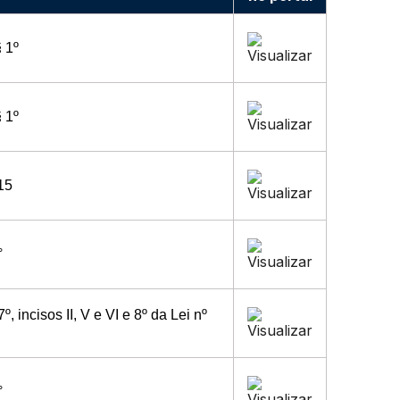
§ 1º
§ 1º
015
°
7º, incisos II, V e VI e 8º da Lei nº
°