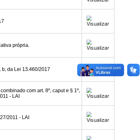
17
ativa própria.
VI, b, da Lei 13.460/2017
I, combinado com art. 8º, caput e § 1º,
2011 - LAI
.527/2011 - LAI