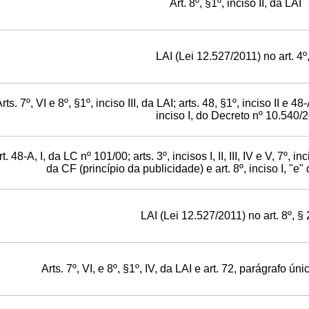
Art. 8º, §1º, inciso II, da LAI
LAI (Lei 12.527/2011) no art. 4º,
rts. 7º, VI e 8º, §1º, inciso III, da LAI; arts. 48, §1º, inciso II e 48
inciso I, do Decreto nº 10.540/
t. 48-A, I, da LC nº 101/00; arts. 3º, incisos I, II, III, IV e V, 7º, i
da CF (princípio da publicidade) e art. 8º, inciso I, "e
LAI (Lei 12.527/2011) no art. 8º, § 
Arts. 7º, VI, e 8º, §1º, IV, da LAI e art. 72, parágrafo ú