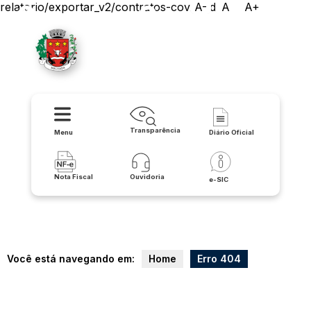
relatorio/exportar_v2/contratos-covid/pdf
A-
A
A+
Prefeitura de Malhada
Transparência
Menu
Diário Oficial
Nota Fiscal
Ouvidoria
e-SIC
Você está navegando em:
Home
Erro 404