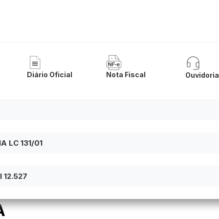
a de Malhada
Diário Oficial
Nota Fiscal
Ouvidori
 LC 131/01
 12.527
A