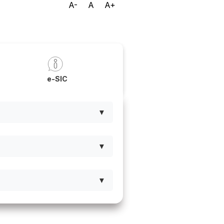
A-
A
A+
a
e-SIC
▼
▼
▼