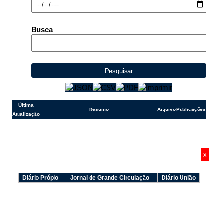
e-SIC
Ouvidoria
Busca
Pesquisar
Última
Resumo
Arquivo
Publicações
Atualização
x
Diário Própio
Jornal de Grande Circulação
Diário União