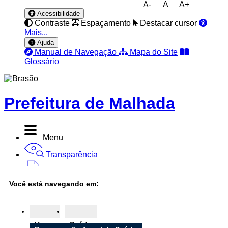
A-
A
A+
Acessibilidade
Contraste
Espaçamento
Destacar cursor
Mais...
Ajuda
Manual de Navegação
Mapa do Site
Glossário
Prefeitura de Malhada
Menu
Transparência
Diário Oficial
Você está navegando em:
Nota Fiscal
Ouvidoria
Home
Saúde
e-SIC