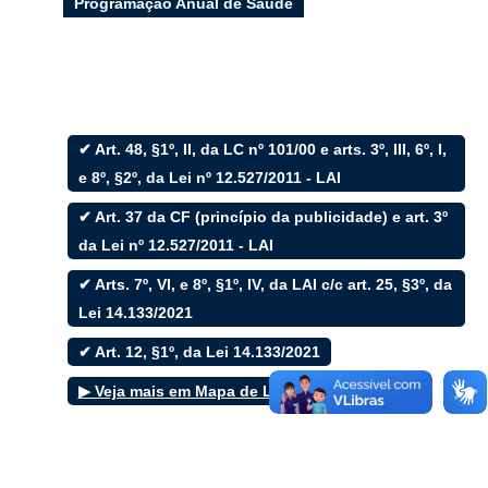
Programação Anual de Saúde
Filtrar por todos
✔ Art. 48, §1º, II, da LC nº 101/00 e arts. 3º, III, 6º, I,
e 8º, §2º, da Lei nº 12.527/2011 - LAI
Acesso à Informação
Cidadão
✔ Art. 37 da CF (princípio da publicidade) e art. 3º
Empresas
da Lei nº 12.527/2011 - LAI
Fotos
Notícias
✔ Arts. 7º, VI, e 8º, §1º, IV, da LAI c/c art. 25, §3º, da
Secretarias
Servidor
Lei 14.133/2021
Transparência
✔ Art. 12, §1º, da Lei 14.133/2021
Turistas
Videos
▶ Veja mais em Mapa de Leis
Áudios
Fale conosco