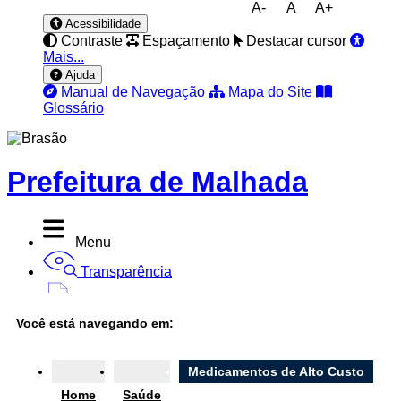
A-
A
A+
Acessibilidade
Contraste
Espaçamento
Destacar cursor
Mais...
Ajuda
Manual de Navegação
Mapa do Site
Glossário
Prefeitura de Malhada
Menu
Transparência
Diário Oficial
Você está navegando em:
Nota Fiscal
Ouvidoria
Medicamentos de Alto Custo
Home
Saúde
e-SIC