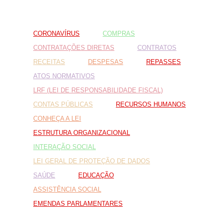
Fale conosco
CORONAVÍRUS
COMPRAS
Nome*
Telefone 1*
CONTRATAÇÕES DIRETAS
CONTRATOS
Telefone 2
RECEITAS
DESPESAS
REPASSES
E-mail*
Cidade/Estado
ATOS NORMATIVOS
Assunto*
LRF (LEI DE RESPONSABILIDADE FISCAL)
CONTAS PÚBLICAS
RECURSOS HUMANOS
CONHEÇA A LEI
Mensagem*
ESTRUTURA ORGANIZACIONAL
*Campos obrigatórios
INTERAÇÃO SOCIAL
Ao iniciar um contato, você concorda com a
Política de
LEI GERAL DE PROTEÇÃO DE DADOS
privacidade
SAÚDE
EDUCAÇÃO
ASSISTÊNCIA SOCIAL
EMENDAS PARLAMENTARES