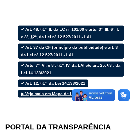
✔ Art. 48, §1º, II, da LC nº 101/00 e arts. 3º, III, 6º, I,
Filtrar por todos
e 8º, §2º, da Lei nº 12.527/2011 - LAI
✔ Art. 37 da CF (princípio da publicidade) e art. 3º
Acesso à Informação
Cidadão
da Lei nº 12.527/2011 - LAI
Empresas
✔ Arts. 7º, VI, e 8º, §1º, IV, da LAI c/c art. 25, §3º, da
Fotos
Notícias
Lei 14.133/2021
Secretarias
Servidor
✔ Art. 12, §1º, da Lei 14.133/2021
Transparência
▶ Veja mais em Mapa de Leis
Turistas
Videos
Áudios
Fale conosco
PORTAL DA TRANSPARÊNCIA